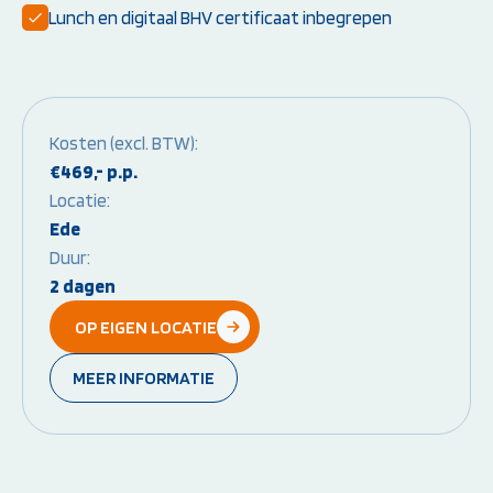
Lunch en digitaal BHV certificaat inbegrepen
Instructeur worden:
Overige Cursussen
Opleiding EHBO-instructeur
Beheerder brandme
Opleiding BLS-instructeur
ontruimingsalarmins
(NRR)
Opleiding PBLS-instructeur
Kosten (excl. BTW):
(NRR)
€469,- p.p.
Herhalingscursus PBLS- en
Locatie:
BLS-instructeur
Ede
Bekijk alle
Duur:
instructeursopleidingen
2 dagen
OP EIGEN LOCATIE
Weet je niet goed welke cursus jij
MEER INFORMATIE
nodig hebt?
Stel je vraag