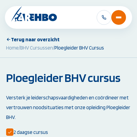
Terug naar overzicht
Home
/
BHV Cursussen
/
Ploegleider BHV Cursus
BHV Cursussen &
EHBO Cursussen 
Herhalingen:
Herhalingen:
BHV Basiscursus
EHBO Basiscursus
BHV Herhaling
EHBO Herhaling
Ploegleider BHV cursus
BHV Brand en Ontruiming
EHBO bij baby's en 
Ploegleider BHV
Reanimatie- en AED
Alle BHV Cursussen
Alle EHBO Cursuss
Versterk je leiderschapsvaardigheden en coördineer met
bekijken
bekijken
vertrouwen noodsituaties met onze opleiding Ploegleider
BHV.
2 daagse cursus