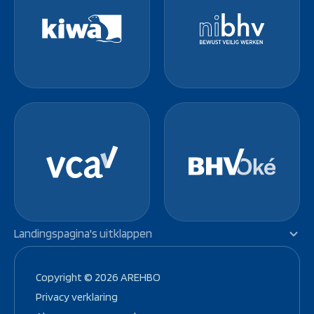
Landingspagina's uitklappen
VCA Cursus Lunteren
-
VCA Cursus Amersfoort
-
Copyright © 2026 AREHBO
VCA Cursus Barneveld
-
VCA Cursus in Zutphen
-
Privacy verklaring
VCA Cursus Apeldoorn
-
Incompany VCA Cursus
-