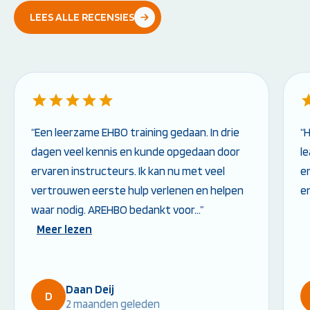
LEES ALLE RECENSIES
“Een leerzame EHBO training gedaan. In drie
“
dagen veel kennis en kunde opgedaan door
l
ervaren instructeurs. Ik kan nu met veel
en
vertrouwen eerste hulp verlenen en helpen
e
waar nodig. AREHBO bedankt voor…”
Meer lezen
Daan Deij
D
2 maanden geleden