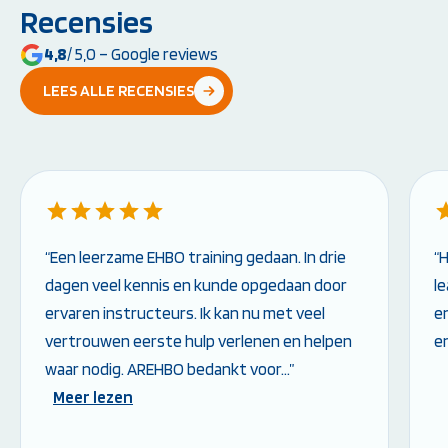
Recensies
4,8
/ 5,0 – Google reviews
LEES ALLE RECENSIES
“Een leerzame EHBO training gedaan. In drie
“
dagen veel kennis en kunde opgedaan door
l
ervaren instructeurs. Ik kan nu met veel
en
vertrouwen eerste hulp verlenen en helpen
e
waar nodig. AREHBO bedankt voor…”
Meer lezen