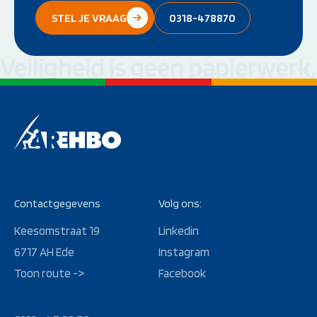
STEL JE VRAAG
0318-478870
Veiligheid is geen papierwerk
Contactgegevens
Volg ons:
Keesomstraat 19
Linkedin
6717 AH Ede
Instagram
Toon route ->
Facebook