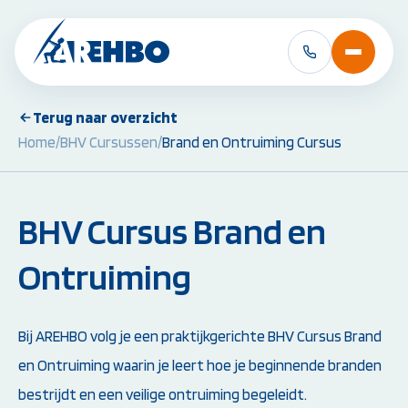
Terug naar overzicht
Home
/
BHV Cursussen
/
Brand en Ontruiming Cursus
BHV Cursussen &
EHBO Cursussen 
Herhalingen:
Herhalingen:
BHV Basiscursus
EHBO Basiscursus
BHV Herhaling
EHBO Herhaling
BHV Cursus Brand en
BHV Brand en Ontruiming
EHBO bij baby's en 
Ploegleider BHV
Reanimatie- en AED
Ontruiming
Alle BHV Cursussen
Alle EHBO Cursuss
bekijken
bekijken
Bij AREHBO volg je een praktijkgerichte BHV Cursus Brand
en Ontruiming waarin je leert hoe je beginnende branden
bestrijdt en een veilige ontruiming begeleidt.