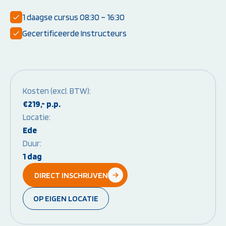
1 daagse cursus 08:30 – 16:30
Instructeur worden:
Overige Cursussen
Gecertificeerde Instructeurs
Opleiding EHBO-instructeur
Beheerder brandme
Opleiding BLS-instructeur
ontruimingsalarmins
(NRR)
Opleiding PBLS-instructeur
(NRR)
Herhalingscursus PBLS- en
Kosten (excl. BTW):
BLS-instructeur
€219,- p.p.
Bekijk alle
Locatie:
instructeursopleidingen
Ede
Duur:
1 dag
Weet je niet goed welke cursus jij
DIRECT INSCHRIJVEN
nodig hebt?
OP EIGEN LOCATIE
Stel je vraag