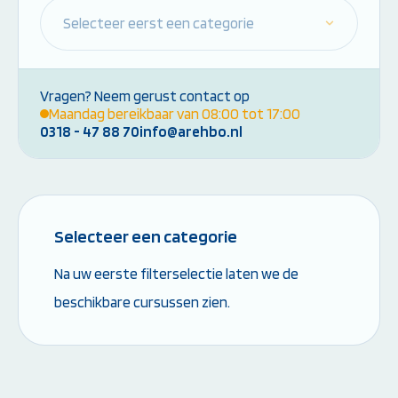
Instructeur worden:
Overige Cursussen
Opleiding EHBO-instructeur
Beheerder brandme
Opleiding BLS-instructeur
ontruimingsalarmins
Vragen? Neem gerust contact op
(NRR)
Maandag bereikbaar van 08:00 tot 17:00
Opleiding PBLS-instructeur
0318 - 47 88 70
info@arehbo.nl
(NRR)
Herhalingscursus PBLS- en
BLS-instructeur
Bekijk alle
instructeursopleidingen
Selecteer een categorie
Na uw eerste filterselectie laten we de
Weet je niet goed welke cursus jij
beschikbare cursussen zien.
nodig hebt?
Stel je vraag