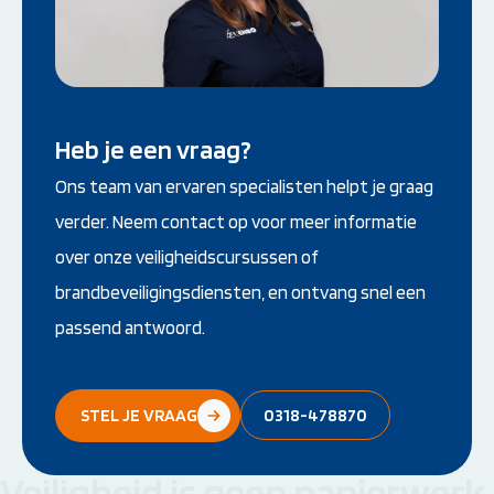
(VF) detecteert, geeft het een waarschuwing
af en adviseert het de gebruiker om een ​​schok
toe te dienen.
Heb je een vraag?
Ons team van ervaren specialisten helpt je graag
verder. Neem contact op voor meer informatie
over onze veiligheidscursussen of
brandbeveiligingsdiensten, en ontvang snel een
passend antwoord.
STEL JE VRAAG
0318-478870
Veiligheid is geen papierwerk