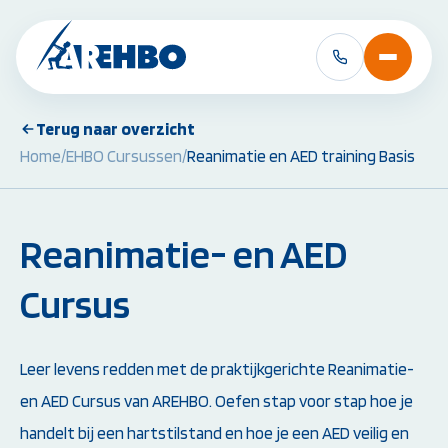
Terug naar overzicht
Home
/
EHBO Cursussen
/
Reanimatie en AED training Basis
BHV Cursussen &
EHBO Cursussen 
Herhalingen:
Herhalingen:
BHV Basiscursus
EHBO Basiscursus
BHV Herhaling
EHBO Herhaling
Reanimatie- en AED
BHV Brand en Ontruiming
EHBO bij baby's en 
Ploegleider BHV
Reanimatie- en AED
Cursus
Alle BHV Cursussen
Alle EHBO Cursuss
bekijken
bekijken
Leer levens redden met de praktijkgerichte Reanimatie-
en AED Cursus van AREHBO. Oefen stap voor stap hoe je
handelt bij een hartstilstand en hoe je een AED veilig en