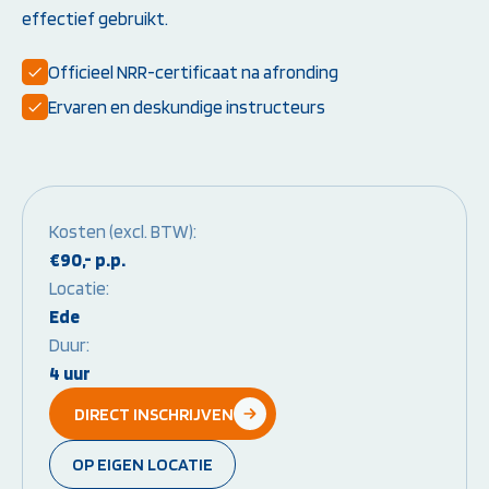
effectief gebruikt.
Instructeur worden:
Overige Cursussen
Officieel NRR-certificaat na afronding
Opleiding EHBO-instructeur
Beheerder brandme
Opleiding BLS-instructeur
ontruimingsalarmins
Ervaren en deskundige instructeurs
(NRR)
Opleiding PBLS-instructeur
(NRR)
Herhalingscursus PBLS- en
BLS-instructeur
Kosten (excl. BTW):
Bekijk alle
€90,- p.p.
instructeursopleidingen
Locatie:
Ede
Duur:
Weet je niet goed welke cursus jij
4 uur
nodig hebt?
DIRECT INSCHRIJVEN
Stel je vraag
OP EIGEN LOCATIE