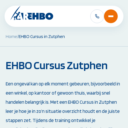
Home
/
EHBO Cursus in Zutphen
BHV Cursussen &
EHBO Cursussen 
Herhalingen:
Herhalingen:
EHBO Cursus Zutphen
BHV Basiscursus
EHBO Basiscursus
BHV Herhaling
EHBO Herhaling
BHV Brand en Ontruiming
EHBO bij baby's en 
Ploegleider BHV
Reanimatie- en AED
Een ongeval kan op elk moment gebeuren, bijvoorbeeld in
Alle BHV Cursussen
Alle EHBO Cursuss
een winkel, op kantoor of gewoon thuis, waarbij snel
bekijken
bekijken
handelen belangrijk is. Met een EHBO Cursus in Zutphen
leer je hoe je in zo’n situatie overzicht houdt en de juiste
stappen zet. Tijdens de training ontwikkel je