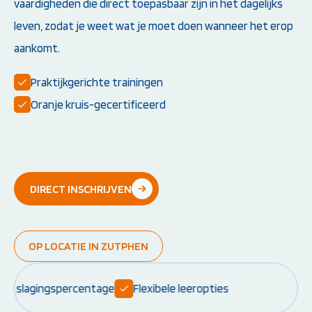
vaardigheden die direct toepasbaar zijn in het dagelijks
Instructeur worden:
Overige Cursussen
leven, zodat je weet wat je moet doen wanneer het erop
aankomt.
Opleiding EHBO-instructeur
Beheerder brandme
Opleiding BLS-instructeur
ontruimingsalarmins
(NRR)
Praktijkgerichte trainingen
Opleiding PBLS-instructeur
(NRR)
Oranje kruis-gecertificeerd
Herhalingscursus PBLS- en
BLS-instructeur
Bekijk alle
instructeursopleidingen
DIRECT INSCHRIJVEN
Weet je niet goed welke cursus jij
OP LOCATIE IN ZUTPHEN
nodig hebt?
Stel je vraag
slagingspercentage
Flexibele leeropties