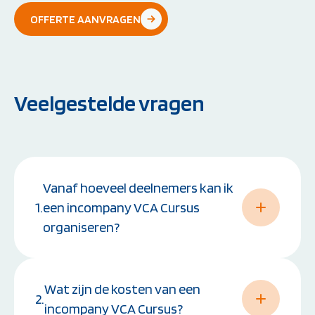
OFFERTE AANVRAGEN
Veelgestelde vragen
Vanaf hoeveel deelnemers kan ik
1.
een incompany VCA Cursus
organiseren?
Een incompany VCA Cursus is mogelijk vanaf 8
Wat zijn de kosten van een
deelnemers. Voor grotere groepen hanteren
2.
wij aantrekkelijke tarieven per deelnemer.
incompany VCA Cursus?