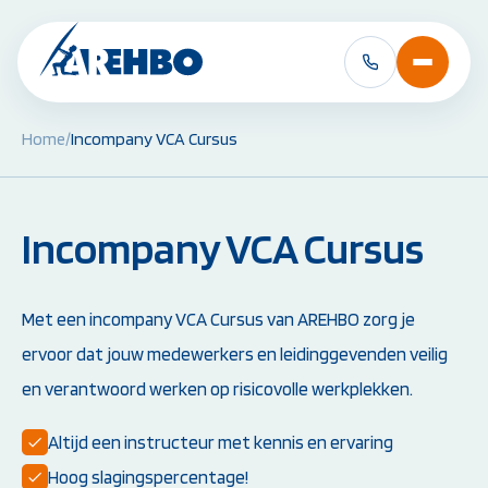
Home
/
Incompany VCA Cursus
BHV Cursussen &
EHBO Cursussen 
Herhalingen:
Herhalingen:
Incompany VCA Cursus
BHV Basiscursus
EHBO Basiscursus
BHV Herhaling
EHBO Herhaling
BHV Brand en Ontruiming
EHBO bij baby's en 
Ploegleider BHV
Reanimatie- en AED
Met een incompany VCA Cursus van AREHBO zorg je
Alle BHV Cursussen
Alle EHBO Cursuss
ervoor dat jouw medewerkers en leidinggevenden veilig
bekijken
bekijken
en verantwoord werken op risicovolle werkplekken.
Altijd een instructeur met kennis en ervaring
Hoog slagingspercentage!