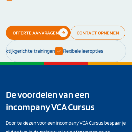
Instructeur worden:
Overige Cursussen
Opleiding EHBO-instructeur
Beheerder brandme
Opleiding BLS-instructeur
ontruimingsalarmins
(NRR)
OFFERTE AANVRAGEN
CONTACT OPNEMEN
Opleiding PBLS-instructeur
(NRR)
Herhalingscursus PBLS- en
aktijkgerichte trainingen
Flexibele leeropties
BLS-instructeur
Bekijk alle
instructeursopleidingen
De voordelen van een
Weet je niet goed welke cursus jij
incompany VCA Cursus
nodig hebt?
Stel je vraag
Door te kiezen voor een incompany VCA Cursus bespaar je