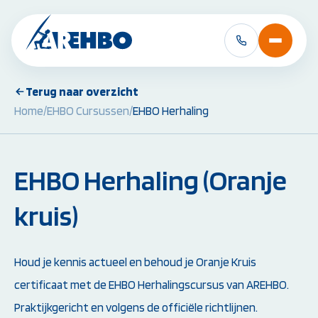
Terug naar overzicht
Home
/
EHBO Cursussen
/
EHBO Herhaling
BHV Cursussen &
EHBO Cursussen 
Herhalingen:
Herhalingen:
BHV Basiscursus
EHBO Basiscursus
BHV Herhaling
EHBO Herhaling
EHBO Herhaling (Oranje
BHV Brand en Ontruiming
EHBO bij baby's en 
Ploegleider BHV
Reanimatie- en AED
kruis)
Alle BHV Cursussen
Alle EHBO Cursuss
bekijken
bekijken
Houd je kennis actueel en behoud je Oranje Kruis
certificaat met de EHBO Herhalingscursus van AREHBO.
Praktijkgericht en volgens de officiële richtlijnen.