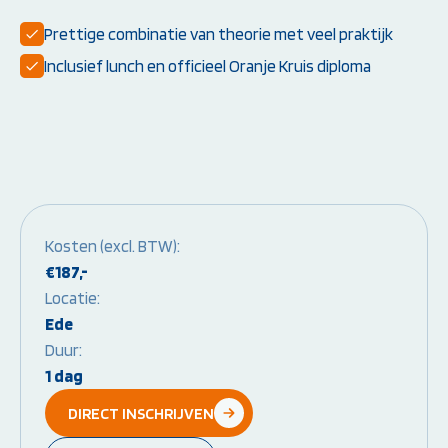
Prettige combinatie van theorie met veel praktijk
Instructeur worden:
Overige Cursussen
Inclusief lunch en officieel Oranje Kruis diploma
Opleiding EHBO-instructeur
Beheerder brandme
Opleiding BLS-instructeur
ontruimingsalarmins
(NRR)
Opleiding PBLS-instructeur
(NRR)
Herhalingscursus PBLS- en
BLS-instructeur
Bekijk alle
instructeursopleidingen
Kosten (excl. BTW):
€187,-
Locatie:
Ede
Weet je niet goed welke cursus jij
Duur:
nodig hebt?
1 dag
Stel je vraag
DIRECT INSCHRIJVEN