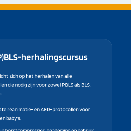
P)BLS-herhalingscursus
cht zich op het herhalen van alle
en die nodig zijn voor zowel PBLS als BLS.
n:
ste reanimatie- en AED-protocollen voor
en baby’s.
 in borstcompressies, beademing en gebruik