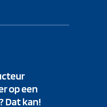
ucteur
er op een
? Dat kan!