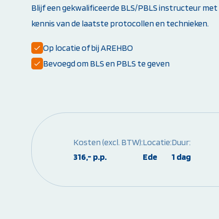
Blijf een gekwalificeerde BLS/PBLS instructeur met
Opleiding PBLS-instructeur (NRR)
Herhalingscursus PBLS- en BLS-instructeur
kennis van de laatste protocollen en technieken.
Bekijk alle instructeursopleidingen
Op locatie of bij AREHBO
Bevoegd om BLS en PBLS te geven
Kosten (excl. BTW):
Locatie:
Duur:
316,- p.p.
Ede
1 dag