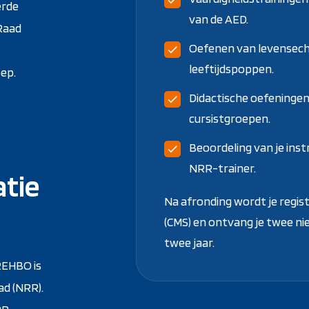
erde
van de AED.
 Raad
Oefenen van levensecht
leeftijdspoppen.
oep.
Didactische oefeningen
cursistgroepen.
Beoordeling van je ins
NRR-trainer.
tie
Na afronding wordt je regis
(CMS) en ontvang je twee ni
twee jaar.
REHBO is
ad (NRR).