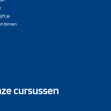
RR-
r
jft je
sen binnen
nze cursussen