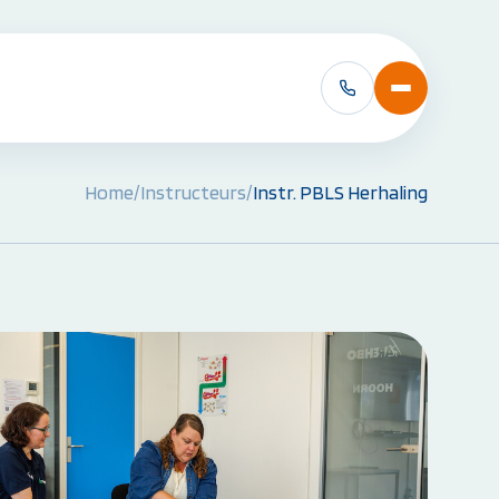
Home
/
Instructeurs
/
Instr. PBLS Herhaling
VCA Cursussen:
VCA Basis
VCA Basis met e-learning
VCA VOL
VCA VOL met e-learning
Alle VCA Cursussen bekijken