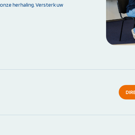
 onze herhaling. Versterk uw
Weet je niet goed welke cursus jij nodig hebt?
Stel je vraag
DIR