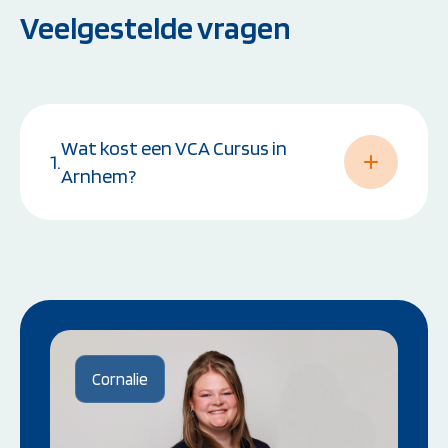
Veelgestelde vragen
Wat kost een VCA Cursus in
1.
Arnhem?
De kosten van een VCA Cursus kunnen
variëren afhankelijk van de cursusvariant, de
locatie en de groepsgrootte. Neem
contact
met ons op voor actuele prijzen en
groepskortingen.
Cornalie