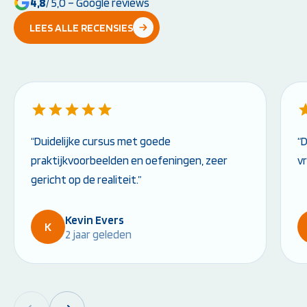
4,8
/ 5,0 – Google reviews
LEES ALLE RECENSIES
“Duidelijke cursus met goede
“
praktijkvoorbeelden en oefeningen, zeer
v
gericht op de realiteit.”
Kevin Evers
K
2 jaar geleden