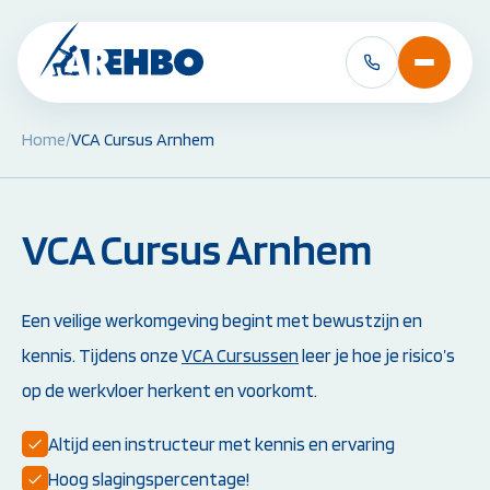
Home
/
VCA Cursus Arnhem
BHV Cursussen &
EHBO Cursussen 
Herhalingen:
Herhalingen:
VCA Cursus Arnhem
BHV Basiscursus
EHBO Basiscursus
BHV Herhaling
EHBO Herhaling
BHV Brand en Ontruiming
EHBO bij baby's en 
Ploegleider BHV
Reanimatie- en AED
Een veilige werkomgeving begint met bewustzijn en
Alle BHV Cursussen
Alle EHBO Cursuss
kennis. Tijdens onze
VCA Cursussen
leer je hoe je risico’s
bekijken
bekijken
op de werkvloer herkent en voorkomt.
Altijd een instructeur met kennis en ervaring
Hoog slagingspercentage!