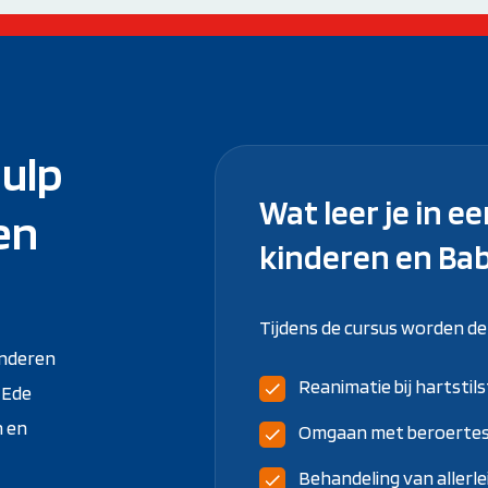
ulp
Wat leer je in e
en
kinderen en Bab
Tijdens de cursus worden d
inderen
Reanimatie bij hartstil
 Ede
n en
Omgaan met beroertes
Behandeling van allerl