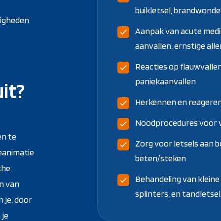
buikletsel, brandwond
digheden
Aanpak van acute medisc
aanvallen, ernstige alle
Reacties op flauwvallen
paniekaanvallen
it?
Herkennen en reageren 
Noodprocedures voor ver
en te
Zorg voor letsels aan b
eanimatie
beten/steken
che
Behandeling van kleine
en van
splinters, en tandletsel
 je, door
 je