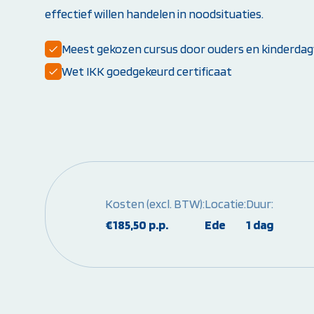
effectief willen handelen in noodsituaties.
Opleiding PBLS-instructeur (NRR)
Herhalingscursus PBLS- en BLS-instructeur
Meest gekozen cursus door ouders en kinderdagv
Bekijk alle instructeursopleidingen
Wet IKK goedgekeurd certificaat
Kosten (excl. BTW):
Locatie:
Duur:
€185,50 p.p.
Ede
1 dag