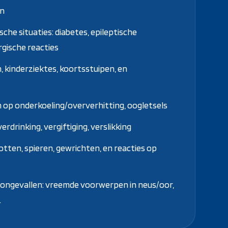
en
he situaties: diabetes, epileptische
rgische reacties
, kinderziektes, koortsstuipen, en
op onderkoeling/oververhitting, oogletsels
drinking, vergiftiging, verslikking
otten, spieren, gewrichten, en reacties op
 ongevallen: vreemde voorwerpen in neus/oor,
.