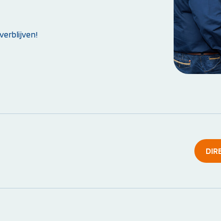
erblijven!
Weet je niet goed welke cursus jij nodig hebt?
Stel je vraag
DIR