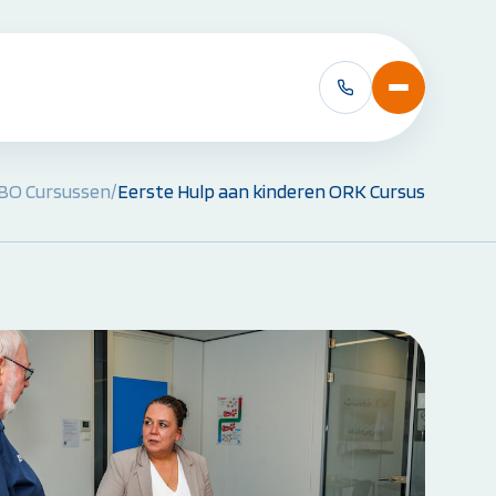
BO Cursussen
/
Eerste Hulp aan kinderen ORK Cursus
VCA Cursussen:
VCA Basis
VCA Basis met e-learning
VCA VOL
VCA VOL met e-learning
Alle VCA Cursussen bekijken