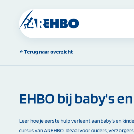
Terug naar overzicht
BHV Cursussen & Herhalingen:
BHV Basiscursus
BHV Herhaling
BHV Brand en Ontruiming
Ploegleider BHV
EHBO bij baby's e
Alle BHV Cursussen bekijken
Instructeur worden:
Leer hoe je eerste hulp verleent aan baby’s en kind
Opleiding EHBO-instructeur
cursus van AREHBO. Ideaal voor ouders, verzorgers 
Opleiding BLS-instructeur (NRR)