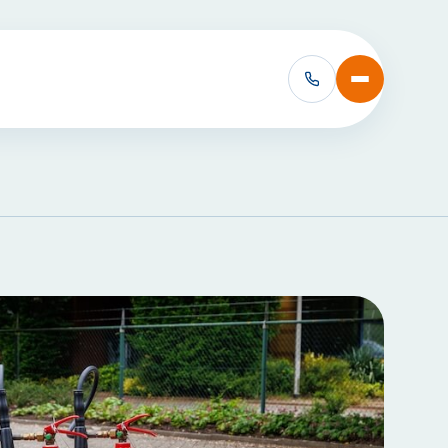
VCA Cursussen:
VCA Basis
VCA Basis met e-learning
VCA VOL
VCA VOL met e-learning
Alle VCA Cursussen bekijken