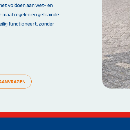
 het voldoen aan wet- en
e maatregelen en getrainde
ilig functioneert, zonder
Weet je niet goed welke cursus jij nodig hebt?
Stel je vraag
S AANVRAGEN