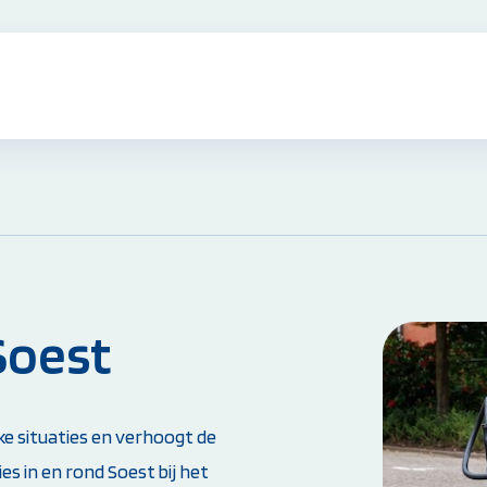
EHBO Cursussen & Herhalingen:
EHBO Basiscursus
EHBO Herhaling
EHBO bij baby's en kinderen
Reanimatie- en AED Cursus
Soest
Alle EHBO Cursussen bekijken
Overige Cursussen:
ke situaties en verhoogt de
Beheerder brandmeld- en
s in en rond Soest bij het
ontruimingsalarminstallatie