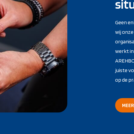
sit
Geen en
wij onze
organisa
werkt in
AREHBO k
juiste v
op de pr
MEER