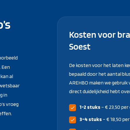
’s
Kosten voor bra
Soest
oorbeeld
De kosten voor het laten k
. Een
bepaald door het aantal blu
kan al
AREHBO maken we gebruik van
 kwetsbaar
direct duidelijkheid hebt ove
g in
o’s vroeg
1-2 stuks
– € 23,50 per
effen.
3-4 stuks
– € 18,50 pe