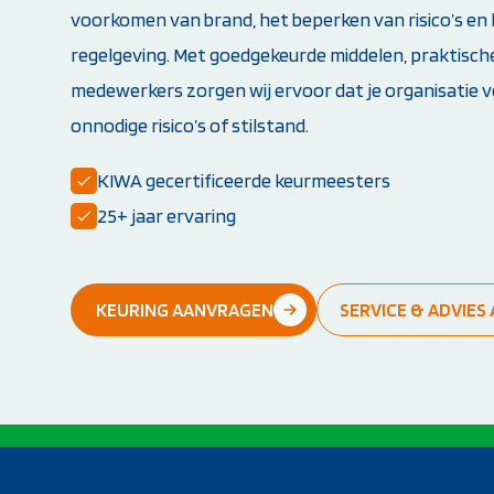
voorkomen van brand, het beperken van risico’s en
Opleiding PBLS-instructeur (NRR)
Herhalingscursus PBLS- en BLS-instructeur
regelgeving. Met goedgekeurde middelen, praktisch
Bekijk alle instructeursopleidingen
medewerkers zorgen wij ervoor dat je organisatie ve
onnodige risico’s of stilstand.
KIWA gecertificeerde keurmeesters
25+ jaar ervaring
KEURING AANVRAGEN
SERVICE & ADVIE