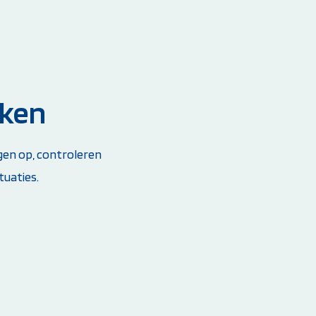
rken
ngen op, controleren
tuaties.