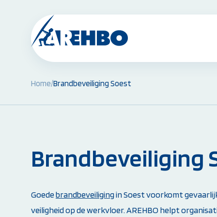
Home
/
Brandbeveiliging Soest
BHV Cursussen & Herhalingen:
BHV Basiscursus
BHV Herhaling
BHV Brand en Ontruiming
Ploegleider BHV
Brandbeveiliging 
Alle BHV Cursussen bekijken
Instructeur worden:
Goede
brandbeveiliging
in Soest voorkomt gevaarlij
Opleiding EHBO-instructeur
veiligheid op de werkvloer. AREHBO helpt organisatie
Opleiding BLS-instructeur (NRR)