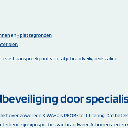
annen
en
–plattegronden
terialen
 vast aanspreekpunt voor al je brandveiligheidszaken.
beveiliging door speciali
 over zowel een KIWA- als REOB-certificering. Dat beteken
l erkend zijn bij inspecties van brandweer, Arbodiensten en