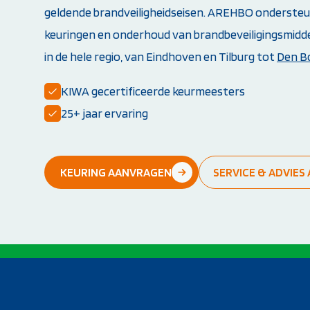
geldende brandveiligheidseisen. AREHBO ondersteun
Opleiding PBLS-instructeur (NRR)
Herhalingscursus PBLS- en BLS-instructeur
keuringen en onderhoud van brandbeveiligingsmidde
Bekijk alle instructeursopleidingen
in de hele regio, van Eindhoven en Tilburg tot
Den B
KIWA gecertificeerde keurmeesters
25+ jaar ervaring
KEURING AANVRAGEN
SERVICE & ADVIE