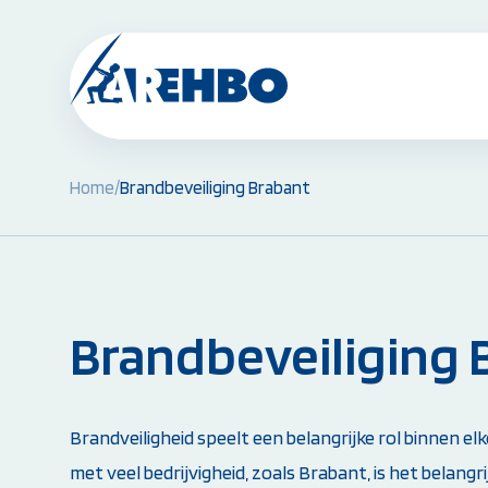
Home
/
Brandbeveiliging Brabant
BHV Cursussen & Herhalingen:
BHV Basiscursus
BHV Herhaling
BHV Brand en Ontruiming
Ploegleider BHV
Brandbeveiliging 
Alle BHV Cursussen bekijken
Instructeur worden:
Brandveiligheid speelt een belangrijke rol binnen elk
Opleiding EHBO-instructeur
met veel bedrijvigheid, zoals Brabant, is het belangr
Opleiding BLS-instructeur (NRR)