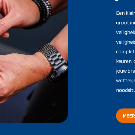
Een klei
groot in
veilighe
veilighe
complete
keuren, 
jouw bra
wettelij
noodsitu
MEER