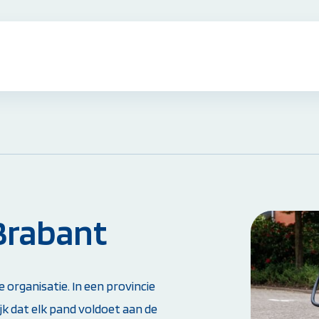
EHBO Cursussen & Herhalingen:
EHBO Basiscursus
EHBO Herhaling
EHBO bij baby's en kinderen
Reanimatie- en AED Cursus
Brabant
Alle EHBO Cursussen bekijken
Overige Cursussen:
e organisatie. In een provincie
Beheerder brandmeld- en
ijk dat elk pand voldoet aan de
ontruimingsalarminstallatie