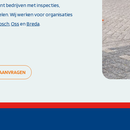
t bedrijven met inspecties,
len. Wij werken voor organisaties
osch
,
Oss
en
Breda
.
Weet je niet goed welke cursus jij nodig hebt?
Stel je vraag
S AANVRAGEN