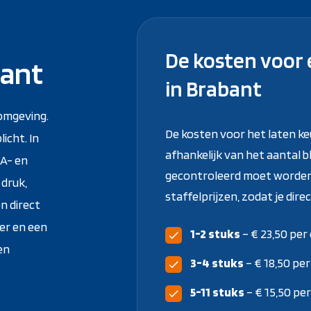
De kosten voor 
bant
in Brabant
komgeving.
De kosten voor het laten ke
icht. In
afhankelijk van het aantal 
A- en
gecontroleerd moet worden.
 druk,
staffelprijzen, zodat je dir
n direct
ker en een
1-2 stuks
– € 23,50 per
 en
3-4 stuks
– € 18,50 pe
5-11 stuks
– € 15,50 pe