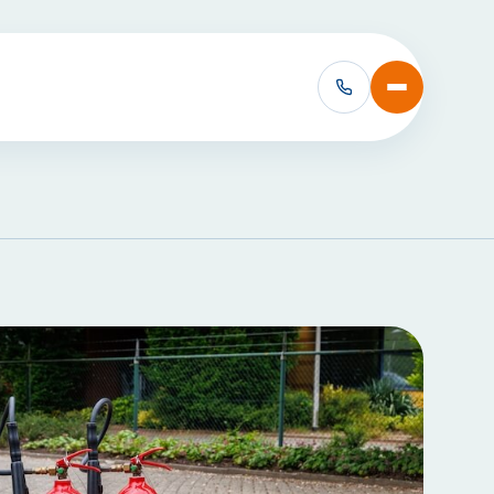
VCA Cursussen:
VCA Basis
VCA Basis met e-learning
VCA VOL
VCA VOL met e-learning
Alle VCA Cursussen bekijken