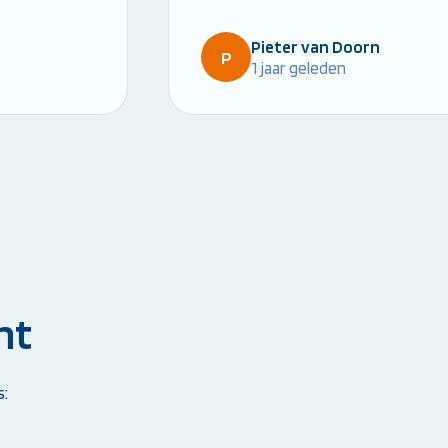
Pieter van Doorn
P
1 jaar geleden
nt
s: