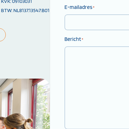
KVK: 09103031
E-mailadres
*
BTW: NL8137.13547.B01
Bericht
*
Weet je niet goed welke cursus jij nodig hebt?
Stel je vraag