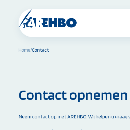
Home
/
Contact
BHV Cursussen & Herhalingen:
BHV Basiscursus
BHV Herhaling
BHV Brand en Ontruiming
Ploegleider BHV
Contact opnemen
Alle BHV Cursussen bekijken
Instructeur worden:
Neem contact op met AREHBO. Wij helpen u graag v
Opleiding EHBO-instructeur
Opleiding BLS-instructeur (NRR)