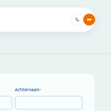
VCA Cursussen:
VCA Basis
VCA Basis met e-learning
VCA VOL
VCA VOL met e-learning
Alle VCA Cursussen bekijken
Achternaam
*