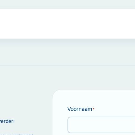
EHBO Cursussen & Herhalingen:
EHBO Basiscursus
EHBO Herhaling
EHBO bij baby's en kinderen
Reanimatie- en AED Cursus
Alle EHBO Cursussen bekijken
Voornaam
*
Overige Cursussen:
erder!
Beheerder brandmeld- en
ontruimingsalarminstallatie