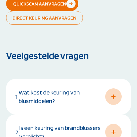
QUICKSCAN AANVRAGEN
DIRECT KEURING AANVRAGEN
Veelgestelde vragen
Wat kost de keuring van
1.
blusmiddelen?
AREHBO hanteert een duidelijke staffelprijs
Is een keuring van brandblussers
voor het keuren van
brandblussers
,
2.
blusleidingen
en
noodverlichting
:
verplicht?