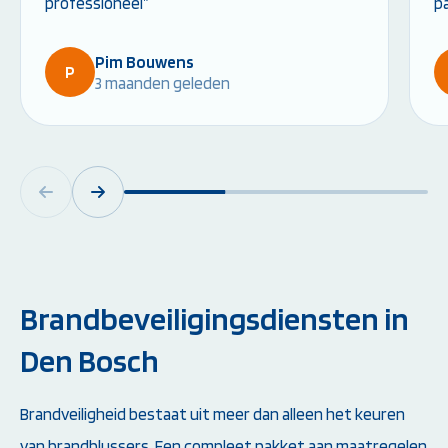
professioneel”
p
Pim Bouwens
P
3 maanden geleden
Brandbeveiligingsdiensten in
Den Bosch
Brandveiligheid bestaat uit meer dan alleen het keuren
van brandblussers. Een compleet pakket aan maatregelen