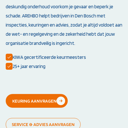
deskundig onderhoud voorkom je gevaar en beperk je
Instructeur worden:
Overige Cursussen
schade. AREHBO helpt bedrijven in Den Bosch met
Opleiding EHBO-instructeur
Beheerder brandme
inspecties, keuringen en advies, zodat je altijd voldoet aan
Opleiding BLS-instructeur
ontruimingsalarmins
(NRR)
de wet- en regelgeving en de zekerheid hebt dat jouw
Opleiding PBLS-instructeur
(NRR)
organisatie brandveilig is ingericht.
Herhalingscursus PBLS- en
BLS-instructeur
KIWA gecertificeerde keurmeesters
Bekijk alle
25+ jaar ervaring
instructeursopleidingen
Weet je niet goed welke cursus jij
KEURING AANVRAGEN
nodig hebt?
Stel je vraag
SERVICE & ADVIES AANVRAGEN