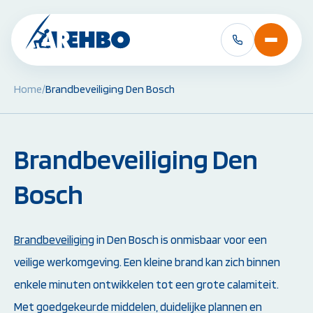
Home
/
Brandbeveiliging Den Bosch
BHV Cursussen &
EHBO Cursussen 
Herhalingen:
Herhalingen:
Brandbeveiliging Den
BHV Basiscursus
EHBO Basiscursus
BHV Herhaling
EHBO Herhaling
BHV Brand en Ontruiming
EHBO bij baby's en 
Bosch
Ploegleider BHV
Reanimatie- en AED
Alle BHV Cursussen
Alle EHBO Cursuss
bekijken
bekijken
Brandbeveiliging
in Den Bosch is onmisbaar voor een
veilige werkomgeving. Een kleine brand kan zich binnen
enkele minuten ontwikkelen tot een grote calamiteit.
Met goedgekeurde middelen, duidelijke plannen en