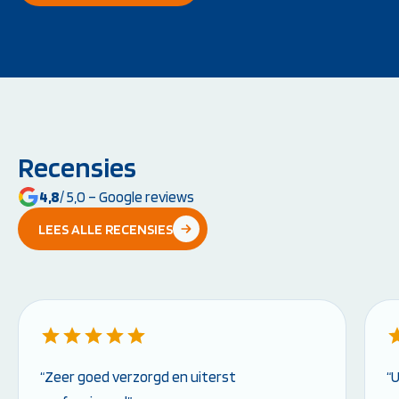
Recensies
4,8
/ 5,0 – Google reviews
LEES ALLE RECENSIES
“Zeer goed verzorgd en uiterst
“