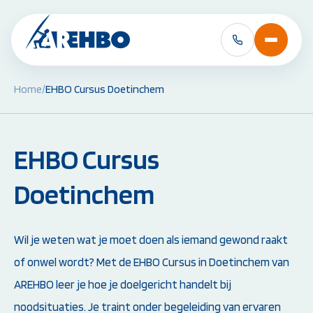
Home
/
EHBO Cursus Doetinchem
BHV Cursussen &
EHBO Cursussen 
Herhalingen:
Herhalingen:
EHBO Cursus
BHV Basiscursus
EHBO Basiscursus
BHV Herhaling
EHBO Herhaling
BHV Brand en Ontruiming
EHBO bij baby's en 
Doetinchem
Ploegleider BHV
Reanimatie- en AED
Alle BHV Cursussen
Alle EHBO Cursuss
bekijken
bekijken
Wil je weten wat je moet doen als iemand gewond raakt
of onwel wordt? Met de EHBO Cursus in Doetinchem van
AREHBO leer je hoe je doelgericht handelt bij
noodsituaties. Je traint onder begeleiding van ervaren