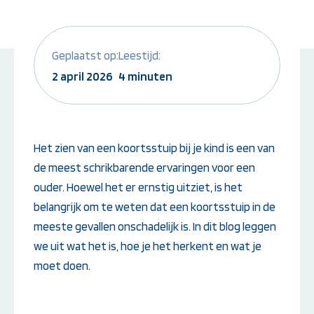
Instructeur worden:
Overige Cursussen
Opleiding EHBO-instructeur
Beheerder brandme
Geplaatst op:
Leestijd:
Opleiding BLS-instructeur
ontruimingsalarmins
(NRR)
2 april 2026
4 minuten
Opleiding PBLS-instructeur
(NRR)
Herhalingscursus PBLS- en
BLS-instructeur
Het zien van een koortsstuip bij je kind is een van
Bekijk alle
de meest schrikbarende ervaringen voor een
instructeursopleidingen
ouder. Hoewel het er ernstig uitziet, is het
belangrijk om te weten dat een koortsstuip in de
meeste gevallen onschadelijk is. In dit blog leggen
Weet je niet goed welke cursus jij
we uit wat het is, hoe je het herkent en wat je
nodig hebt?
moet doen.
Stel je vraag