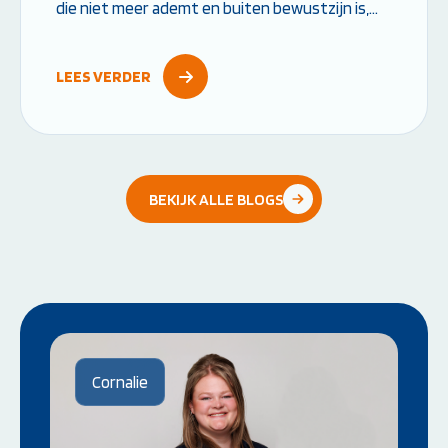
die niet meer ademt en buiten bewustzijn is,
heeft direct hulp nodig. Door snel te starten
met reanimeren vergroot je de overlevingskans
LEES VERDER
aanzienlijk....
BEKIJK ALLE BLOGS
Cornalie