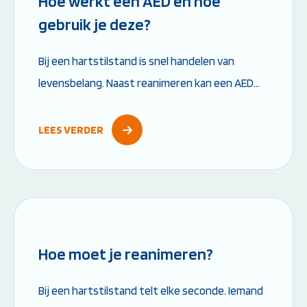
Hoe werkt een AED en hoe
gebruik je deze?
Bij een hartstilstand is snel handelen van
levensbelang. Naast reanimeren kan een AED
het verschil maken tussen leven en dood. Maar
hoe werkt een AED precies en wat moet je...
LEES VERDER
Leestijd: 6 minuten
Hoe moet je reanimeren?
Bij een hartstilstand telt elke seconde. Iemand