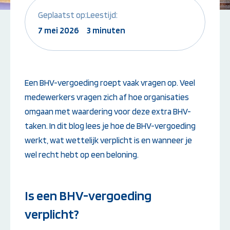
Geplaatst op:
Leestijd:
Instructeur worden:
Overige Cursussen
7 mei 2026
3 minuten
Opleiding EHBO-instructeur
Beheerder brandme
Opleiding BLS-instructeur
ontruimingsalarmins
(NRR)
Opleiding PBLS-instructeur
(NRR)
Een BHV-vergoeding roept vaak vragen op. Veel
Herhalingscursus PBLS- en
medewerkers vragen zich af hoe organisaties
BLS-instructeur
omgaan met waardering voor deze extra BHV-
Bekijk alle
instructeursopleidingen
taken. In dit blog lees je hoe de BHV-vergoeding
werkt, wat wettelijk verplicht is en wanneer je
wel recht hebt op een beloning.
Weet je niet goed welke cursus jij
nodig hebt?
Is een BHV-vergoeding
Stel je vraag
verplicht?