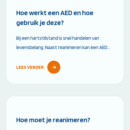
Hoe werkt een AED en hoe
gebruik je deze?
Bij een hartstilstand is snel handelen van
levensbelang. Naast reanimeren kan een AED
het verschil maken tussen leven en dood. Maar
hoe werkt een AED precies en wat moet je...
LEES VERDER
Leestijd: 6 minuten
Hoe moet je reanimeren?