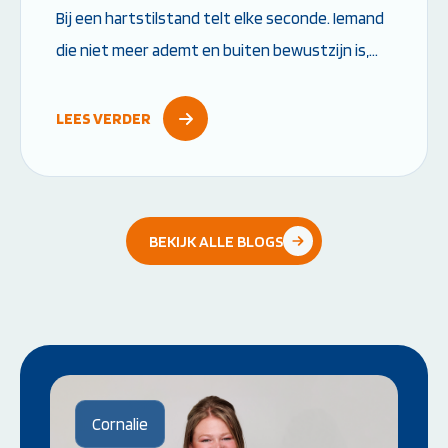
Bij een hartstilstand telt elke seconde. Iemand
die niet meer ademt en buiten bewustzijn is,
heeft direct hulp nodig. Door snel te starten
met reanimeren vergroot je de overlevingskans
LEES VERDER
aanzienlijk....
BEKIJK ALLE BLOGS
Cornalie