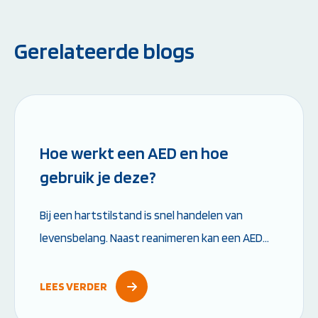
Gerelateerde blogs
Leestijd: 6 minuten
Hoe werkt een AED en hoe
gebruik je deze?
Bij een hartstilstand is snel handelen van
levensbelang. Naast reanimeren kan een AED
het verschil maken tussen leven en dood. Maar
hoe werkt een AED precies en wat moet je...
LEES VERDER