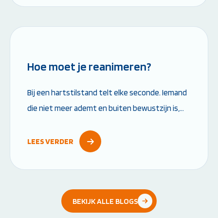
Leestijd: 6 minuten
Hoe moet je reanimeren?
Bij een hartstilstand telt elke seconde. Iemand
die niet meer ademt en buiten bewustzijn is,
heeft direct hulp nodig. Door snel te starten
met reanimeren vergroot je de overlevingskans
LEES VERDER
aanzienlijk....
BEKIJK ALLE BLOGS