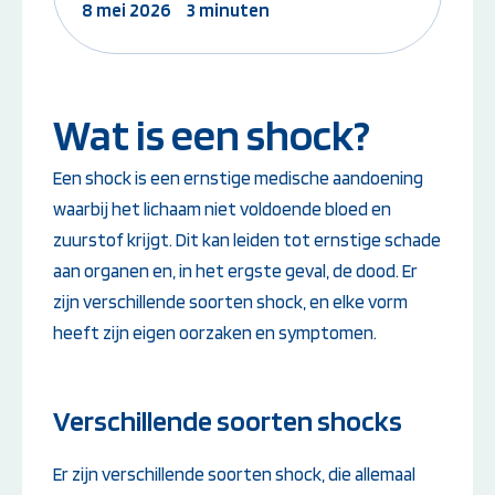
8 mei 2026
3 minuten
Instructeur worden:
Overige Cursussen
Opleiding EHBO-instructeur
Beheerder brandme
Opleiding BLS-instructeur
ontruimingsalarmins
Wat is een shock?
(NRR)
Opleiding PBLS-instructeur
(NRR)
Een shock is een ernstige medische aandoening
Herhalingscursus PBLS- en
waarbij het lichaam niet voldoende bloed en
BLS-instructeur
zuurstof krijgt. Dit kan leiden tot ernstige schade
Bekijk alle
instructeursopleidingen
aan organen en, in het ergste geval, de dood. Er
zijn verschillende soorten shock, en elke vorm
heeft zijn eigen oorzaken en symptomen.
Weet je niet goed welke cursus jij
nodig hebt?
Verschillende soorten shocks
Stel je vraag
Er zijn verschillende soorten shock, die allemaal