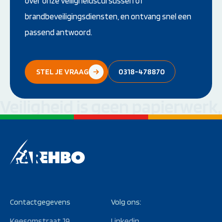
over onze veiligheidscursussen of
brandbeveiligingsdiensten, en ontvang snel een
passend antwoord.
STEL JE VRAAG
0318-478870
Veiligheid is geen papierwerk
Contactgegevens
Volg ons:
Keesomstraat 19
Linkedin