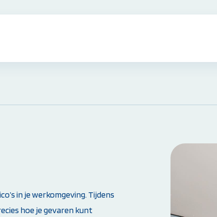
EHBO Cursussen & Herhalingen:
EHBO Basiscursus
EHBO Herhaling
EHBO bij baby's en kinderen
Reanimatie- en AED Cursus
Alle EHBO Cursussen bekijken
Overige Cursussen:
sico’s in je werkomgeving. Tijdens
Beheerder brandmeld- en
ecies hoe je gevaren kunt
ontruimingsalarminstallatie