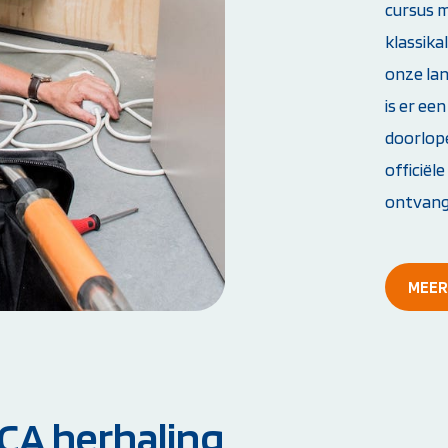
cursus m
klassika
onze lan
is er ee
doorlope
officiël
ontvangt
MEER
VCA herhaling