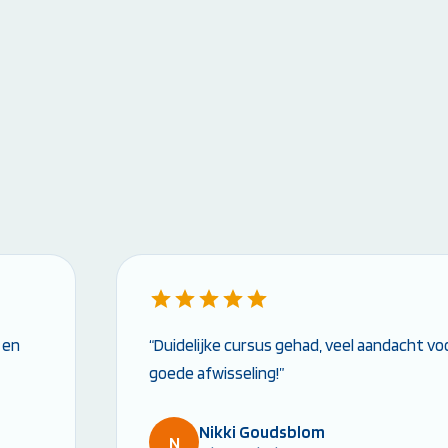
 en
“Duidelijke cursus gehad, veel aandacht vo
goede afwisseling!”
Nikki Goudsblom
N