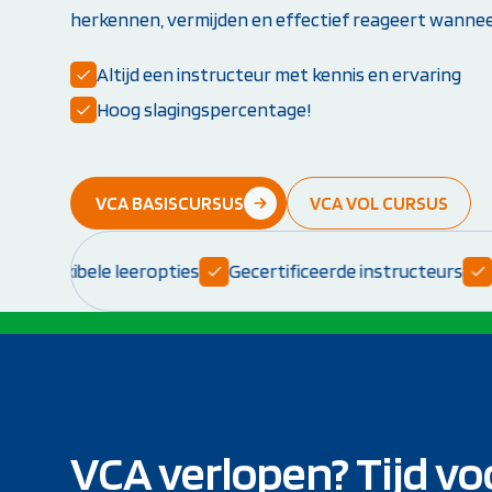
herkennen, vermijden en effectief reageert wanneer
Opleiding PBLS-instructeur (NRR)
Herhalingscursus PBLS- en BLS-instructeur
Altijd een instructeur met kennis en ervaring
Bekijk alle instructeursopleidingen
Hoog slagingspercentage!
VCA BASISCURSUS
VCA VOL CURSUS
Flexibele leeropties
Gecertificeerde instructeurs
Prak
VCA verlopen? Tijd vo