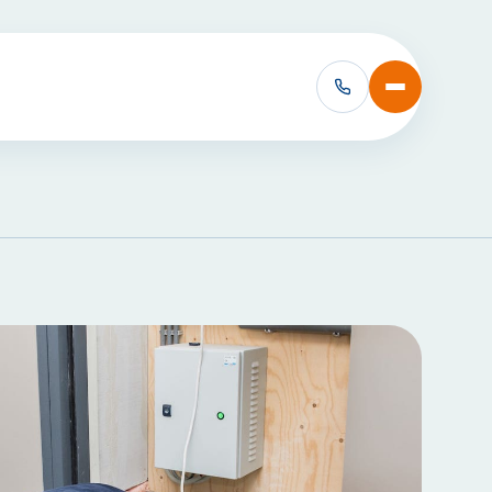
VCA Cursussen:
VCA Basis
VCA Basis met e-learning
VCA VOL
VCA VOL met e-learning
Alle VCA Cursussen bekijken