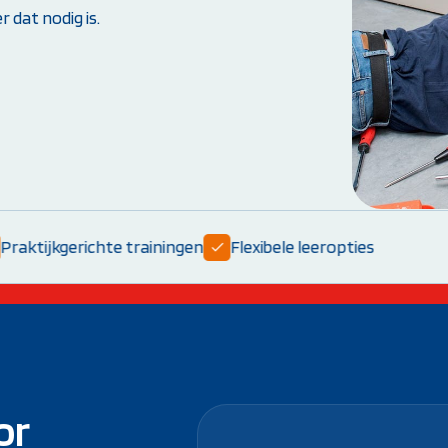
 dat nodig is.
Weet je niet goed welke cursus jij nodig hebt?
Stel je vraag
tijkgerichte trainingen
Flexibele leeropties
or