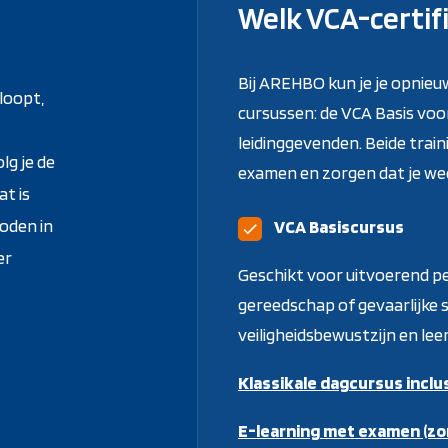
Welk VCA-certifi
Bij AREHBO kun je je opnieu
rloopt,
cursussen: de VCA Basis vo
leidinggevenden. Beide train
lg je de
examen en zorgen dat je wee
at is
oden in
VCA Basiscursus
er
Geschikt voor uitvoerend p
gereedschap of gevaarlijke 
veiligheidsbewustzijn en lee
Klassikale dagcursus inclu
E-learning met examen (zo