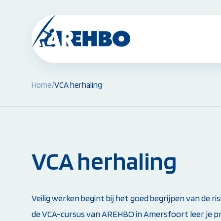
Home
/
VCA herhaling
BHV Cursussen & Herhalingen:
BHV Basiscursus
BHV Herhaling
BHV Brand en Ontruiming
Ploegleider BHV
VCA herhaling
Alle BHV Cursussen bekijken
Instructeur worden:
Veilig werken begint bij het goed begrijpen van de ri
Opleiding EHBO-instructeur
de VCA-cursus van AREHBO in Amersfoort leer je pr
Opleiding BLS-instructeur (NRR)