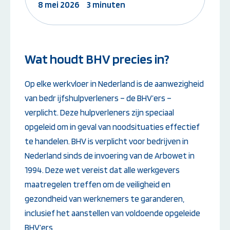
8 mei 2026
3 minuten
Instructeur worden:
Overige Cursussen
Opleiding EHBO-instructeur
Beheerder brandme
Opleiding BLS-instructeur
ontruimingsalarmins
Wat houdt BHV precies in?
(NRR)
Opleiding PBLS-instructeur
(NRR)
Op elke werkvloer in Nederland is de aanwezigheid
Herhalingscursus PBLS- en
BLS-instructeur
van bedr ijfshulpverleners – de BHV’ers –
verplicht. Deze hulpverleners zijn speciaal
Bekijk alle
instructeursopleidingen
opgeleid om in geval van noodsituaties effectief
te handelen. BHV is verplicht voor bedrijven in
Nederland sinds de invoering van de Arbowet in
1994. Deze wet vereist dat alle werkgevers
Weet je niet goed welke cursus jij
maatregelen treffen om de veiligheid en
nodig hebt?
gezondheid van werknemers te garanderen,
Stel je vraag
inclusief het aanstellen van voldoende opgeleide
BHV’ers