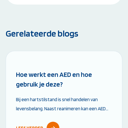
Gerelateerde blogs
Leestijd: 6 minuten
Hoe werkt een AED en hoe
gebruik je deze?
Bij een hartstilstand is snel handelen van
levensbelang. Naast reanimeren kan een AED
het verschil maken tussen leven en dood. Maar
hoe werkt een AED precies en wat moet je...
LEES VERDER