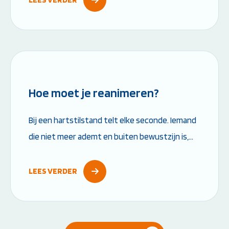
Leestijd: 6 minuten
Hoe moet je reanimeren?
Bij een hartstilstand telt elke seconde. Iemand
die niet meer ademt en buiten bewustzijn is,
heeft direct hulp nodig. Door snel te starten
met reanimeren vergroot je de overlevingskans
LEES VERDER
aanzienlijk....