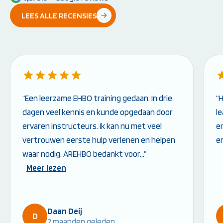
LEES ALLE RECENSIES
“Een leerzame EHBO training gedaan. In drie
“
dagen veel kennis en kunde opgedaan door
l
ervaren instructeurs. Ik kan nu met veel
en
vertrouwen eerste hulp verlenen en helpen
e
waar nodig. AREHBO bedankt voor…”
Meer lezen
Daan Deij
D
2 maanden geleden