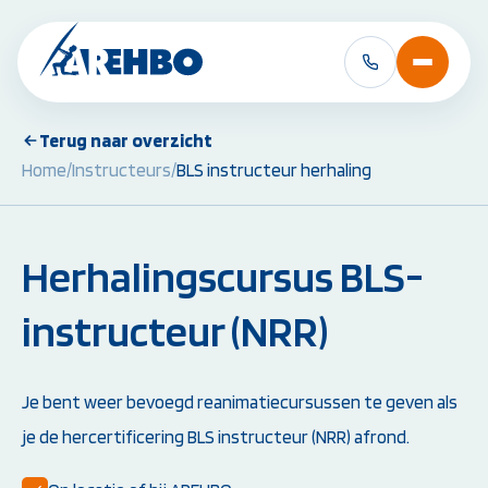
Terug naar overzicht
Home
/
Instructeurs
/
BLS instructeur herhaling
BHV Cursussen &
EHBO Cursussen 
Herhalingen:
Herhalingen:
BHV Basiscursus
EHBO Basiscursus
BHV Herhaling
EHBO Herhaling
Herhalingscursus BLS-
BHV Brand en Ontruiming
EHBO bij baby's en 
Ploegleider BHV
Reanimatie- en AED
instructeur (NRR)
Alle BHV Cursussen
Alle EHBO Cursuss
bekijken
bekijken
Je bent weer bevoegd reanimatiecursussen te geven als
je de hercertificering BLS instructeur (NRR) afrond.