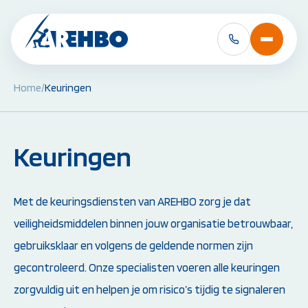
Home
/
Keuringen
BHV Cursussen &
EHBO Cursussen 
Herhalingen:
Herhalingen:
Keuringen
BHV Basiscursus
EHBO Basiscursus
BHV Herhaling
EHBO Herhaling
BHV Brand en Ontruiming
EHBO bij baby's en 
Ploegleider BHV
Reanimatie- en AED
Met de keuringsdiensten van AREHBO zorg je dat
Alle BHV Cursussen
Alle EHBO Cursuss
veiligheidsmiddelen binnen jouw organisatie betrouwbaar,
bekijken
bekijken
gebruiksklaar en volgens de geldende normen zijn
gecontroleerd. Onze specialisten voeren alle keuringen
zorgvuldig uit en helpen je om risico’s tijdig te signaleren