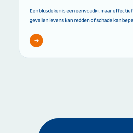
Een blusdeken is een eenvoudig, maar effectief 
gevallen levens kan redden of schade kan bep
een blusdeken precies en wanneer gebruik je he