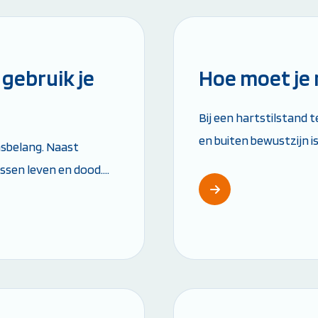
Leestijd: 6 minut
gebruik je
Hoe moet je
Bij een hartstilstand 
Weet je niet goed welke cursus jij nodig hebt?
Stel je vraag
en buiten bewustzijn is
nsbelang. Naast
met reanimeren vergroo
ssen leven en dood.
...
Leestijd: 2 minute