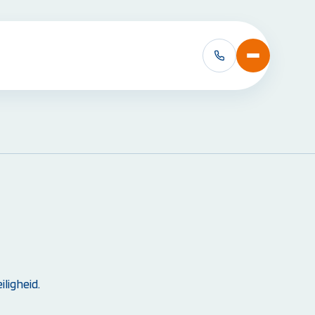
VCA Cursussen:
VCA Basis
VCA Basis met e-learning
VCA VOL
VCA VOL met e-learning
Alle VCA Cursussen bekijken
ligheid.