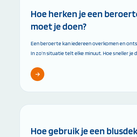
Hoe herken je een beroert
moet je doen?
Een beroerte kan iedereen overkomen en ontst
In zo’n situatie telt elke minuut. Hoe sneller je
handelt, hoe groter de kans op herstel. In...
Leestijd: 4 minuten
Hoe gebruik je een blusde