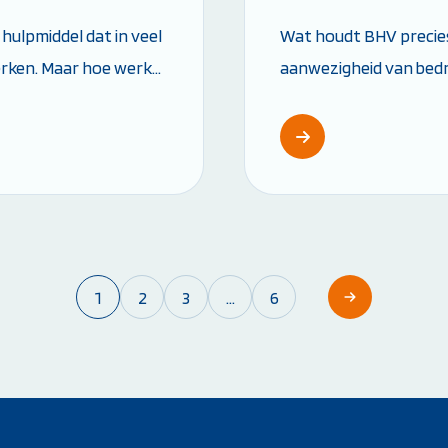
hulpmiddel dat in veel
Wat houdt BHV precies 
erken. Maar hoe werkt
aanwezigheid van bedr 
m?...
Deze hulpverleners zijn
1
2
3
…
6