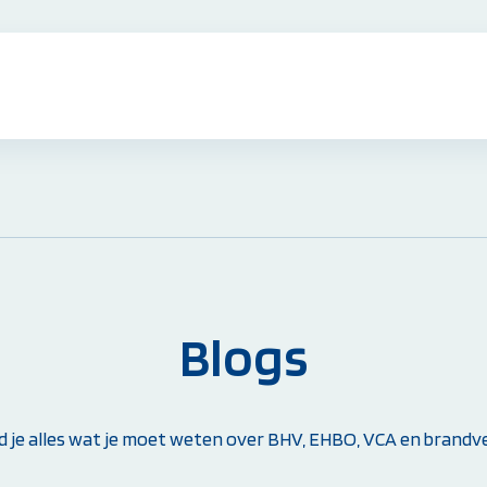
EHBO Cursussen & Herhalingen:
EHBO Basiscursus
EHBO Herhaling
EHBO bij baby's en kinderen
Reanimatie- en AED Cursus
Blogs
Alle EHBO Cursussen bekijken
Overige Cursussen:
nd je alles wat je moet weten over BHV, EHBO, VCA en brandvei
Beheerder brandmeld- en
ontruimingsalarminstallatie