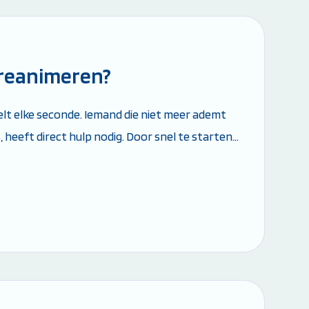
en
 reanimeren?
telt elke seconde. Iemand die niet meer ademt
, heeft direct hulp nodig. Door snel te starten
t je de overlevingskans aanzienlijk....
n