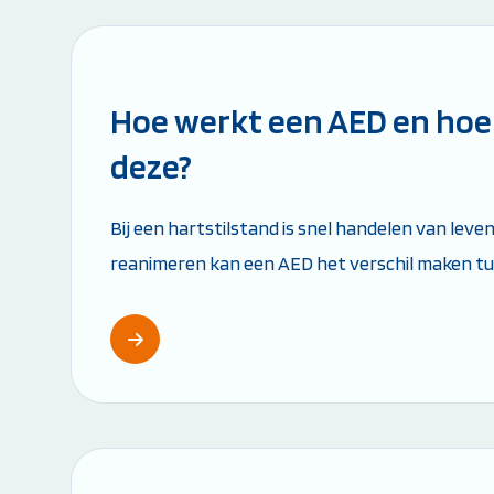
Leestijd: 6 minuten
Opleiding PBLS-instructeur (NRR)
Herhalingscursus PBLS- en BLS-instructeur
Bekijk alle instructeursopleidingen
Hoe werkt een AED en hoe 
deze?
Bij een hartstilstand is snel handelen van leve
reanimeren kan een AED het verschil maken tu
Maar hoe werkt een AED precies en wat moet je
Leestijd: 5 minuten