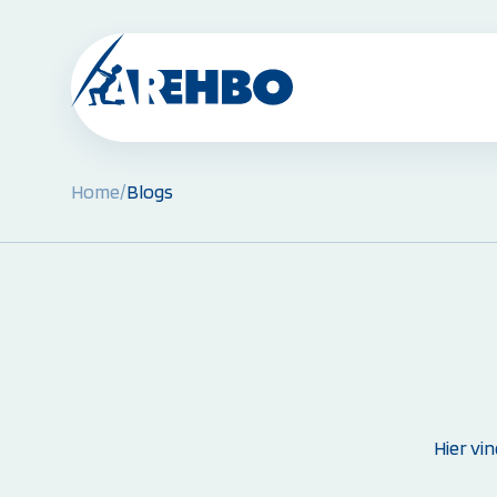
Home
/
Blogs
BHV Cursussen & Herhalingen:
BHV Basiscursus
BHV Herhaling
BHV Brand en Ontruiming
Ploegleider BHV
Alle BHV Cursussen bekijken
Instructeur worden:
Hier vi
Opleiding EHBO-instructeur
Opleiding BLS-instructeur (NRR)