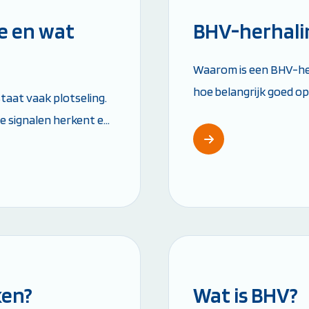
e en wat
BHV-herhalin
Waarom is een BHV-he
hoe belangrijk goed opg
aat vaak plotseling.
werkvloer. Hun kennis
 de signalen herkent en
levens redden....
Leestijd: 4 minut
ken?
Wat is BHV?