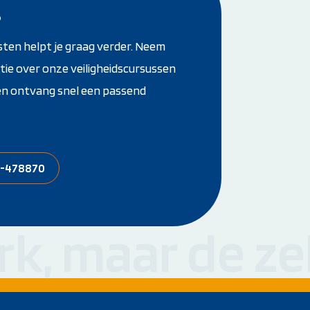
?
sten helpt je graag verder. Neem
ie over onze veiligheidscursussen
 en ontvang snel een passend
8-478870
rk, maar de ze