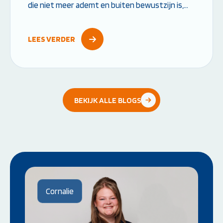
die niet meer ademt en buiten bewustzijn is,
heeft direct hulp nodig. Door snel te starten
met reanimeren vergroot je de overlevingskans
LEES VERDER
aanzienlijk....
BEKIJK ALLE BLOGS
Cornalie