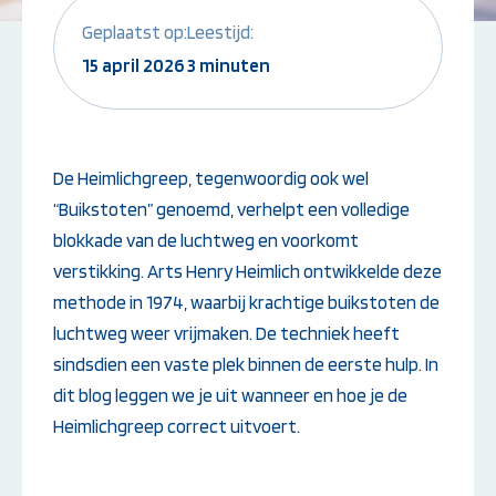
Geplaatst op:
Leestijd:
Instructeur worden:
Overige Cursussen
15 april 2026
3 minuten
Opleiding EHBO-instructeur
Beheerder brandme
Opleiding BLS-instructeur
ontruimingsalarmins
(NRR)
Opleiding PBLS-instructeur
(NRR)
De Heimlichgreep, tegenwoordig ook wel
Herhalingscursus PBLS- en
“Buikstoten” genoemd, verhelpt een volledige
BLS-instructeur
blokkade van de luchtweg en voorkomt
Bekijk alle
instructeursopleidingen
verstikking. Arts Henry Heimlich ontwikkelde deze
methode in 1974, waarbij krachtige buikstoten de
luchtweg weer vrijmaken. De techniek heeft
sindsdien een vaste plek binnen de eerste hulp. In
Weet je niet goed welke cursus jij
dit blog leggen we je uit wanneer en hoe je de
nodig hebt?
Heimlichgreep correct uitvoert.
Stel je vraag