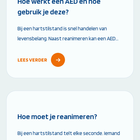
Hoe werkt een AED en hoe
gebruik je deze?
Bij een hartstilstand is snel handelen van
levensbelang. Naast reanimeren kan een AED
het verschil maken tussen leven en dood. Maar
hoe werkt een AED precies en wat moet je...
LEES VERDER
Leestijd: 6 minuten
Hoe moet je reanimeren?
Bij een hartstilstand telt elke seconde. Iemand