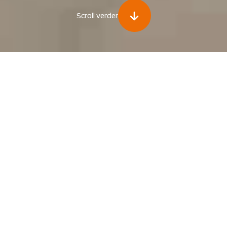
Scroll verder
ecertificeerde instructeurs
BHV, VCA, Brandbeveiliging en E
Meest geboekte
cursussen van AREHBO
4,8
/ 5,0 – Google reviews