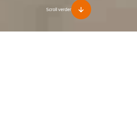
Scroll verder
certificeerde instructeurs
BHV, VCA, Brandbeveiliging en EH
Meest geboekte
cursussen van AREHBO
4,8
/ 5,0 – Google reviews